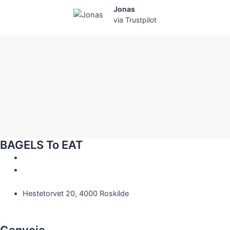
Jonas
via Trustpilot
BAGELS To EAT
46 36 66 86
info@bagelstoeat.dk
Hestetorvet 20, 4000 Roskilde
Facebook-f
Genveje