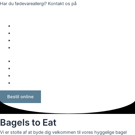
Gå
Har du fødevareallergi? Kontakt os på
46 36 66 86
til
indholdet
Forside
Menu
Catering
Kontakt
Forside
Menu
Catering
Kontakt
Bestil online
Bagels to Eat
Vi er stolte af at byde dig velkommen til vores hyggelige bagel