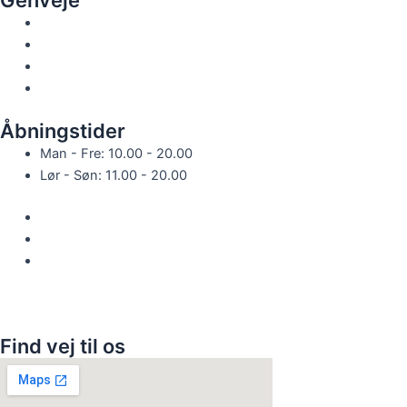
Forside
Menu
Catering
Kontakt
Åbningstider
Man - Fre: 10.00 - 20.00
Lør - Søn: 11.00 - 20.00
Privatlivspolitik
Handelsbetingelser
Betingelser for levering: Priserne på Wolt er højere pga.
platformens kommission.
Find vej til os