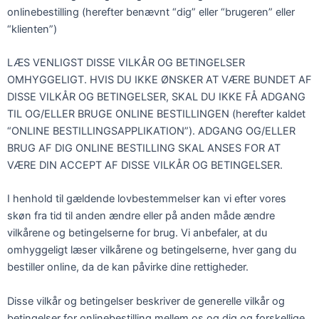
onlinebestilling (herefter benævnt “dig” eller “brugeren” eller
“klienten”)
LÆS VENLIGST DISSE VILKÅR OG BETINGELSER
OMHYGGELIGT. HVIS DU IKKE ØNSKER AT VÆRE BUNDET AF
DISSE VILKÅR OG BETINGELSER, SKAL DU IKKE FÅ ADGANG
TIL OG/ELLER BRUGE ONLINE BESTILLINGEN (herefter kaldet
“ONLINE BESTILLINGSAPPLIKATION”). ADGANG OG/ELLER
BRUG AF DIG ONLINE BESTILLING SKAL ANSES FOR AT
VÆRE DIN ACCEPT AF DISSE VILKÅR OG BETINGELSER.
I henhold til gældende lovbestemmelser kan vi efter vores
skøn fra tid til anden ændre eller på anden måde ændre
vilkårene og betingelserne for brug. Vi anbefaler, at du
omhyggeligt læser vilkårene og betingelserne, hver gang du
bestiller online, da de kan påvirke dine rettigheder.
Disse vilkår og betingelser beskriver de generelle vilkår og
betingelser for onlinebestilling mellem os og dig og forskellige