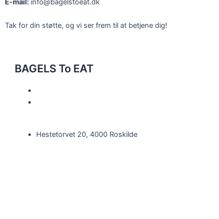
E-mail:
info@bagelstoeat.dk
Tak for din støtte, og vi ser frem til at betjene dig!
BAGELS To EAT
46 36 66 86
info@bagelstoeat.dk
Hestetorvet 20, 4000 Roskilde
F
a