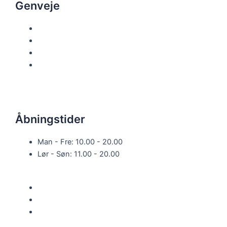
c
Genveje
e
Forside
Menu
b
Catering
Kontakt
o
o
Åbningstider
k
Man - Fre: 10.00 - 20.00
-
Lør - Søn: 11.00 - 20.00
f
Privatlivspolitik
Handelsbetingelser
Betingelser for levering: Priserne på Wolt er højere
pga. platformens kommission.