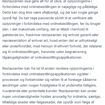
Restauranten skal gøre alt for at sikre, at oplysningerne i
forbindelse med onlinebestillingen er nøjagtige og pålidelige.
Dette kan dog ikke være ufejlbarligt, og der kan nogle gange
opstå fejl. Du bør tage passende skridt til at verificere alle
oplysninger i forbindelse med onlinebestillingen, før du bruger
den. I det maksimale omfang, det er tilladt i henhold til
gældende lov, fraskriver restauranten sig enhver garanti eller
repræsentation af enhver art, hvad enten det er udtrykkeligt
eller underforstået, med hensyn til ethvert forhold, der relaterer
sig til onlinebestillingen, herunder uden begrænsning
tilgængeligheden af onlinebestillingsapplikationen.
Restauranten kan fra tid til anden revidere oplysningerne i
forbindelse med onlinebestillingsapplikationen og/eller -
processen og forbeholder sig retten til at foretage sådanne
ændringer uden nogen forpligtelse til at underrette tidligere,
nuværende eller potentielle kunder. Restauranten kan under
ingen omstændigheder holdes ansvarlig for indirekte, særlige,
tilfældige skader eller følgeskader, der opstår som følge af