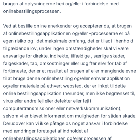
brugen af oplysningerne heri og/eller i forbindelse med
onlinebestillingsprocessen.
Ved at bestille online anerkender og accepterer du, at brugen
af onlinebestillingsapplikationen og/eller -processerne er på
egen risiko og i det maksimale omfang, det er tilladt i henhold
til gældende lov, under ingen omstændigheder skal vi være
ansvarlige for direkte, indirekte, tilfældige , særlige skader,
følgeskader, tab, omkostninger eller udgifter eller for tab af
fortjeneste, der er et resultat af brugen af eller manglende evne
til at bruge denne onlinebestilling og/eller enhver applikation
og/eller materiale på ethvert websted, der er linket til dette
online bestillingsapplikation (herunder, men ikke begrænset til,
virus eller andre fejl eller defekter eller fejl i
computertransmissioner eller netværkskommunikation),
selvom vi er blevet informeret om muligheden for sådan skade.
Derudover kan vi ikke påtage os noget ansvar i forbindelse
med ændringer foretaget af indholdet af
onlinebestillingsapplikationen og/eller processen af