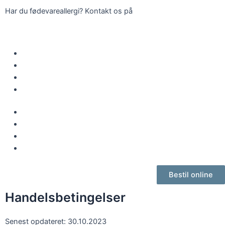
Gå
Har du fødevareallergi? Kontakt os på
46 36 66 86
til
indholdet
Forside
Menu
Catering
Kontakt
Forside
Menu
Catering
Kontakt
Bestil online
Handelsbetingelser
Senest opdateret: 30.10.2023